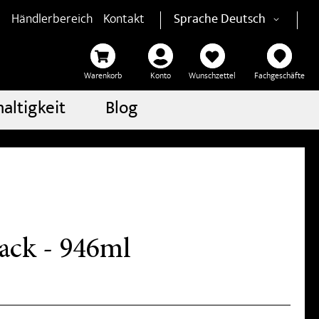
Händlerbereich
Kontakt
Sprache
Deutsch
Warenkorb
Konto
Wunschzettel
Fachgeschäfte
altigkeit
Blog
lack - 946ml