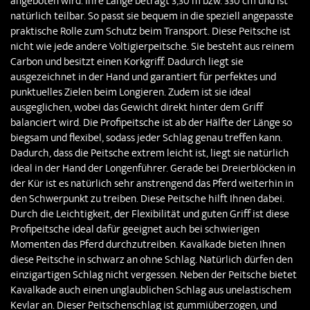
angeboten wird. Ihre Länge beträgt 3,30 m bzw. 330 cm und ist
natürlich teilbar. So passt sie bequem in die speziell angepasste
praktische Rolle zum Schutz beim Transport. Diese Peitsche ist
nicht wie jede andere Voltigierpeitsche. Sie besteht aus reinem
Carbon und besitzt einen Korkgriff.
Dadurch liegt sie
ausgezeichnet in der Hand und garantiert für perfektes und
punktuelles Zielen beim Longieren. Zudem ist sie ideal
ausgeglichen, wobei das Gewicht direkt hinter dem Griff
balanciert wird. Die Profipeitsche ist ab der Hälfte der Länge so
biegsam und flexibel, sodass jeder Schlag genau treffen kann.
Dadurch, dass die Peitsche extrem leicht ist, liegt sie natürlich
ideal in der Hand der Longenführer. Gerade bei Dreierblöcken in
der Kür ist es natürlich sehr anstrengend das Pferd weiterhin in
den Schwerpunkt zu treiben. Diese Peitsche hilft Ihnen dabei.
Durch die Leichtigkeit, der Flexibilität und guten Griff ist diese
Profipeitsche ideal dafür geeignet auch bei schwierigen
Momenten das Pferd durchzutreiben. Kavalkade bieten Ihnen
diese Peitsche in schwarz an ohne Schlag. Natürlich dürfen den
einzigartigen Schlag nicht vergessen. Neben der Peitsche bietet
Kavalkade auch einen unglaublichen Schlag aus unelastischem
Kevlar an. Dieser Peitschenschlag ist gummiüberzogen, und