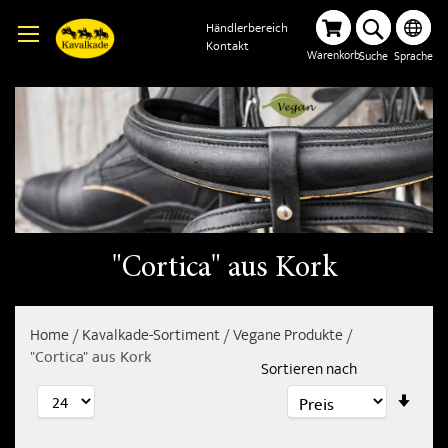
Händlerbereich
Kontakt
Warenkorb
Suche
Sprache
"Cortica" aus Kork
Home
Kavalkade-Sortiment
Vegane Produkte
"Cortica" aus Kork
Sortieren nach
In
aufs
Reih