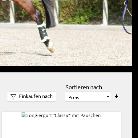
Sortieren nach
In
Einkaufen nach
aufste
Reihen