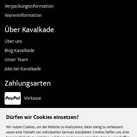
Verpackungsinformation
Wareninformation
Über Kavalkade
Über uns
Blog Kavalkade
Unser Team
Jobs bei Kavalkade
Zahlungsarten
Vorkasse
Widerruf starten
Dürfen wir Cookies einsetzen?
Nur für Endkunden!
Wir nutzen Cookies, um die Website zu Analysieren, diese stetig zu verbessern
sowie eine Vielzahl von individuellen Services anzubieten. Cookies helfen uns, eine