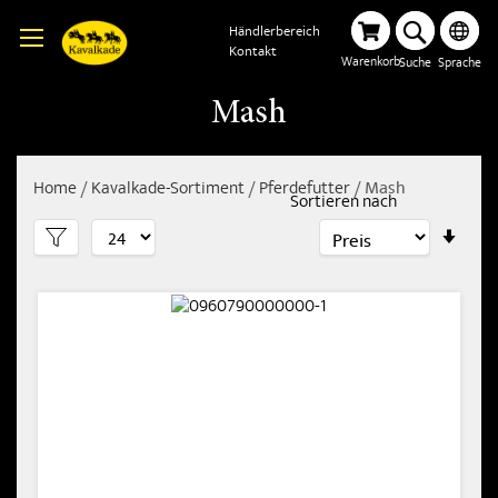
Händlerbereich
Kontakt
Warenkorb
Suche
Sprache
Mash
Home
Kavalkade-Sortiment
Pferdefutter
Mash
Sortieren nach
In
aufs
Reih