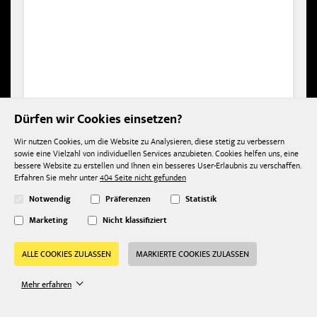
Dürfen wir Cookies einsetzen?
Wir nutzen Cookies, um die Website zu Analysieren, diese stetig zu verbessern
sowie eine Vielzahl von individuellen Services anzubieten. Cookies helfen uns, eine
bessere Website zu erstellen und Ihnen ein besseres User-Erlaubnis zu verschaffen.
Erfahren Sie mehr unter
404 Seite nicht gefunden
Notwendig
Präferenzen
Statistik
Marketing
Nicht klassifiziert
WAHL Prime Series
54,74 €
Schneidsatz wide
ALLE COOKIES ZULASSEN
MARKIERTE COOKIES ZULASSEN
Mehr erfahren