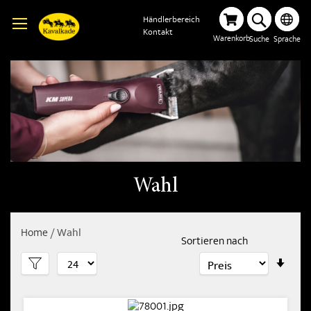
Händlerbereich
Kontakt
Warenkorb
Suche
Sprache
Wahl
Home
Wahl
Sortieren nach
In
aufs
Reih