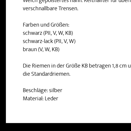
Weich gepolstertes hann. Reithalfter für über
verschnallbare Trensen.
Farben und Größen:
schwarz (PII, V, W, KB)
schwarz-lack (PII, V, W)
braun (V, W, KB)
Die Riemen in der Größe KB betragen 1,8 cm un
die Standardriemen.
Beschläge: silber
Material: Leder