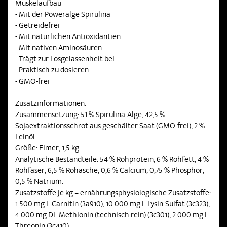
Muskelaufbau
- Mit der Poweralge Spirulina
- Getreidefrei
- Mit natürlichen Antioxidantien
- Mit nativen Aminosäuren
- Trägt zur Losgelassenheit bei
- Praktisch zu dosieren
- GMO-frei
Zusatzinformationen:
Zusammensetzung: 51 % Spirulina-Alge, 42,5 %
Sojaextraktionsschrot aus geschälter Saat (GMO-frei), 2 %
Leinöl.
Größe: Eimer, 1,5 kg
Analytische Bestandteile: 54 % Rohprotein, 6 % Rohfett, 4 %
Rohfaser, 6,5 % Rohasche, 0,6 % Calcium, 0,75 % Phosphor,
0,5 % Natrium.
Zusatzstoffe je kg – ernährungsphysiologische Zusatzstoffe:
1.500 mg L-Carnitin (3a910), 10.000 mg L-Lysin-Sulfat (3c323),
4.000 mg DL-Methionin (technisch rein) (3c301), 2.000 mg L-