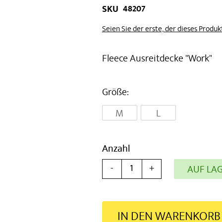
48207
SKU
Seien Sie der erste, der dieses Produ
Fleece Ausreitdecke "Work"
Größe
M
L
Anzahl
-
+
AUF LA
IN DEN WARENKORB