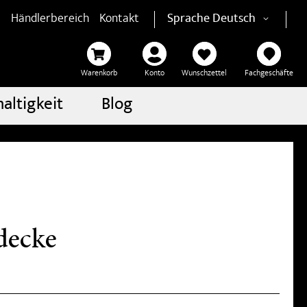
Händlerbereich
Kontakt
Sprache
Deutsch
Warenkorb
Konto
Wunschzettel
Fachgeschäfte
altigkeit
Blog
decke