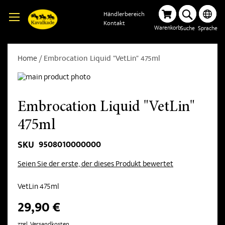
Händlerbereich
Kontakt
Warenkorb
Suche
Sprache
Home
Embrocation Liquid "VetLin" 475ml
Embrocation Liquid "VetLin"
475ml
9508010000000
SKU
Seien Sie der erste, der dieses Produkt bewertet
VetLin 475ml
29,90 €
zzgl. Versandkosten